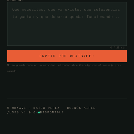
0
/ 20 min.
ENVIAR POR WHATSAPP
→
No se guarda nada en un servidor: el botón abre WhatsApp con el mensaje pre-
armado.
© MMXXVI · MATEO PEREZ · BUENOS AIRES
/USES
·
V1.0.0
·
DISPONIBLE